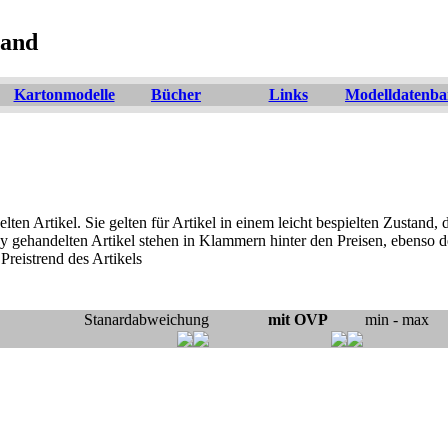
land
Kartonmodelle
Bücher
Links
Modelldatenb
lten Artikel. Sie gelten für Artikel in einem leicht bespielten Zustand
y gehandelten Artikel stehen in Klammern hinter den Preisen, ebenso d
reistrend des Artikels
Stanardabweichung
mit OVP
min - max