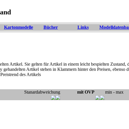
land
Kartonmodelle
Bücher
Links
Modelldatenb
lten Artikel. Sie gelten für Artikel in einem leicht bespielten Zustand
y gehandelten Artikel stehen in Klammern hinter den Preisen, ebenso d
reistrend des Artikels
Stanardabweichung
mit OVP
min - max